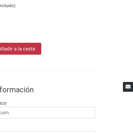
ncluido)
R
Añadir a la cesta
información
ico