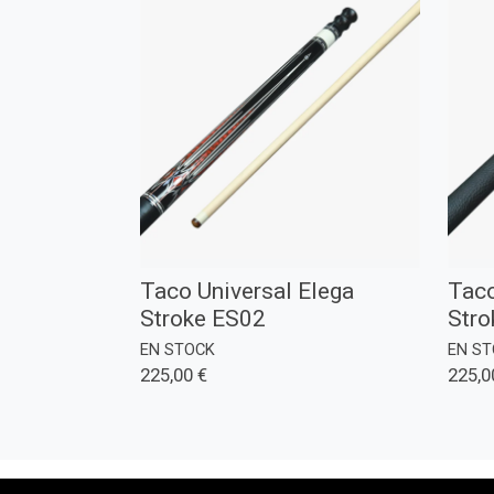
Taco Universal Elega
Taco
Stroke ES02
Stro
EN STOCK
EN S
225,00 €
225,0