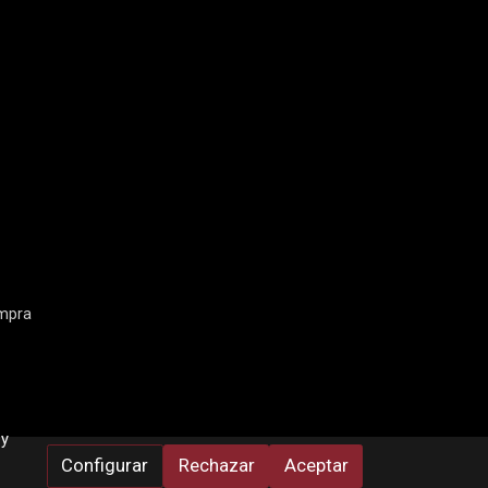
mpra
 y
Configurar
Rechazar
Aceptar