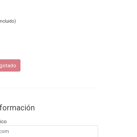
ncluido)
gotado
información
ico