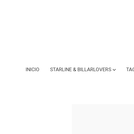
INICIO
STARLINE & BILLARLOVERS
TA
Taco Universal Elega Stroke ES03