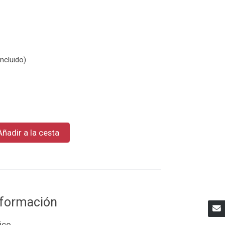
ncluido)
Añadir a la cesta
información
ico