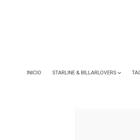
INICIO
STARLINE & BILLARLOVERS
TA
Taquera Gino Ferrari BLVCK 1x1 Brushed