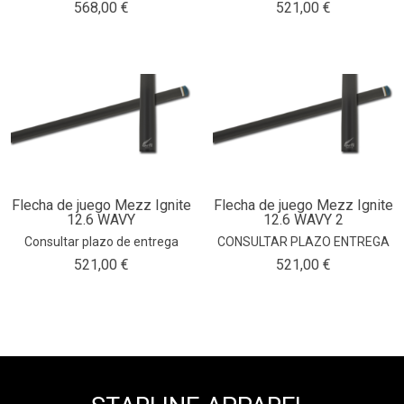
568,00 €
521,00 €
Flecha de juego Mezz Ignite
Flecha de juego Mezz Ignite
12.6 WAVY
12.6 WAVY 2
Consultar plazo de entrega
CONSULTAR PLAZO ENTREGA
521,00 €
521,00 €