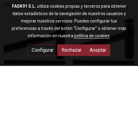
681,00 €
655,00 €
FASK91 S.L.
utiliza cookies propias y terceros para obtener
datos estadísticos de la navegación de nuestros usuarios y
mejorar nuestros servicios. Puedes configurar tus
preferencias a través del botón “Configurar” o obtener más
información en nuestra
política de cookies
.
Configurar
Rechazar
Aceptar
Taco de juego Mezz EC9-W
Taco de juego Mezz EC9-P
CONSULTAR PLAZO DE
CONSULTAR PLAZO DE
ENTREGA
ENTREGA
602,00 €
602,00 €