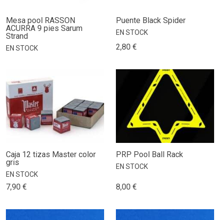
Mesa pool RASSON
Puente Black Spider
ACURRA 9 pies Sarum
EN STOCK
Strand
2,80 €
EN STOCK
Caja 12 tizas Master color
PRP Pool Ball Rack
gris
EN STOCK
EN STOCK
7,90 €
8,00 €