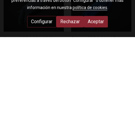
preferencias a través del botón “Configurar” o obtener más
información en nuestra
política de cookies
.
Configurar
Rechazar
Aceptar
Guante CPBA 001 GRIS
Guante CPBA 001 AZUL
Mano izquierda
Mano izquierda
EN STOCK
EN STOCK
20,00 €
20,00 €
Guante CPBA 001 ROSA
Guante CPBA 001 NEGRO
Mano izquierda
Mano derecha